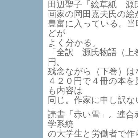
田辺聖子「絵草紙 源
画家の岡田嘉夫氏の絵
豊富に入っている。当
どが
よく分かる。
「全訳 源氏物語（上
円。
残念ながら（下巻）は
４２０円で４冊の本を
も内容は
同じ。作家に申し訳な
読書「赤い雪」。連合
学系統
の大学生と労働者で作