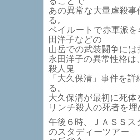
ることで
あの異常な大量虐殺事
る。
ベイルートで赤軍派を
田洋子などの
山岳での武装闘争には
永田洋子の異常性格は
殺人鬼
「大久保清」事件を詳
る。
大久保清が最初に死体
リンチ殺人の死者を埋
午後６時、ＪＡＳＳス
のスタディーツアー