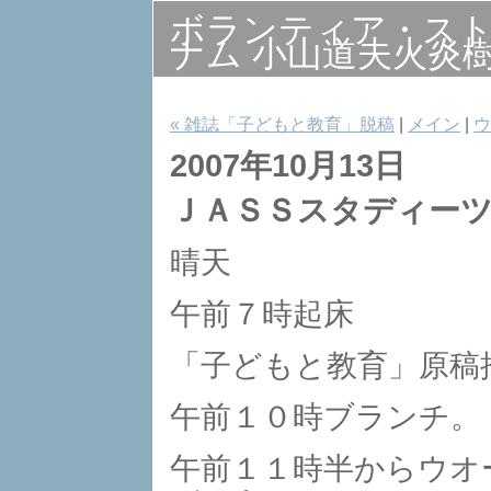
ボランティア・ス
ナム 小山道夫火炎
« 雑誌「子どもと教育」脱稿
|
メイン
|
ウ
2007年10月13日
ＪＡＳＳスタディー
晴天
午前７時起床
「子どもと教育」原稿
午前１０時ブランチ。
午前１１時半からウオ