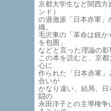
京都大学生など関西方
ンド）
の過激派「日本赤軍」
織。
毛沢東の「革命は銃か
を包囲」
などと言った理論の影
この本を読むと、京都
心に
作られた「日本赤軍」
合いが
かなり違い、結局、日
闘の
永田洋子との主導権争