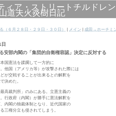
ティア・ストリートチルドレン
小山道夫火炎樹日記
する（６月２８日・２９日・３０日）
|
メイン
|
成田→ホーチミ
1日
る安部内閣の「集団的自衛権容認」決定に反対する
日本国憲法を蹂躙して一方的に
行。他国（アメリカ等）が攻撃された際には
などが交戦することが出来るとの解釈を
議で決めた。
「最高裁判所」のみにある。立憲主義の
立。行政府（内閣）が勝手に憲法解釈を
ば、内閣の独裁体制となり、近代国家の
ある三権分立も侵されてしまう。