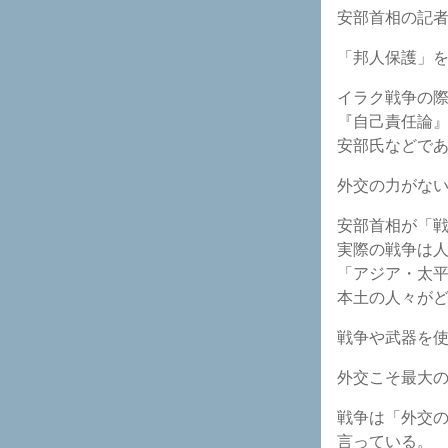
安部首相の記
「邦人保護」
イラク戦争の
『自己責任論
安部氏などで
外交の力がな
安部首相が「
実際の戦争は
「アジア・太
本土の人々が
戦争や武器を
外交こそ最大
戦争は「外交
言っている。