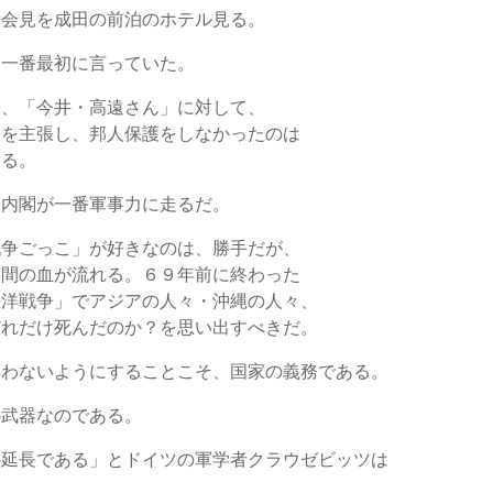
者会見を成田の前泊のホテル見る。
を一番最初に言っていた。
際、「今井・高遠さん」に対して、
』を主張し、邦人保護をしなかったのは
ある。
い内閣が一番軍事力に走るだ。
戦争ごっこ」が好きなのは、勝手だが、
人間の血が流れる。６９年前に終わった
平洋戦争」でアジアの人々・沖縄の人々、
どれだけ死んだのか？を思い出すべきだ。
使わないようにすることこそ、国家の義務である。
の武器なのである。
の延長である」とドイツの軍学者クラウゼビッツは