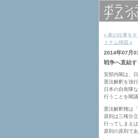
ボラン
ナム 
« 家の仕事を
トナム帰国 »
2014年07月0
戦争へ直結す
安部内閣は、
憲法解釈を強
日本の自衛隊
行うことを閣
憲法解釈権は
原則は三権分
行ってしまえ
原則の原則で