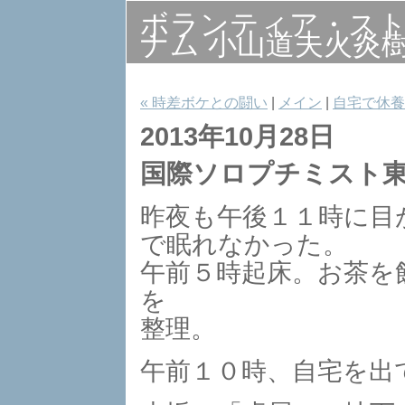
ボランティア・ス
ナム 小山道夫火炎
« 時差ボケとの闘い
|
メイン
|
自宅で休養 
2013年10月28日
国際ソロプチミスト
昨夜も午後１１時に目
で眠れなかった。
午前５時起床。お茶を
を
整理。
午前１０時、自宅を出